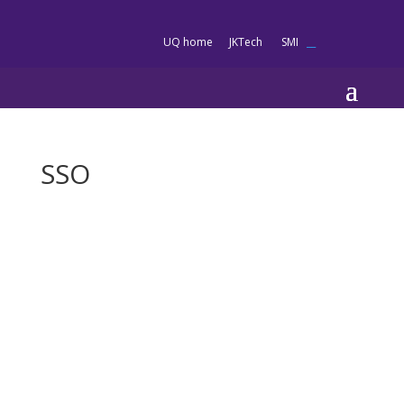
es
UQ home
JKTech
SMI
__
SSO