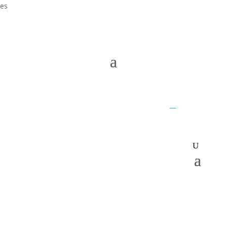
es
UQ home
JKTech
SMI
__