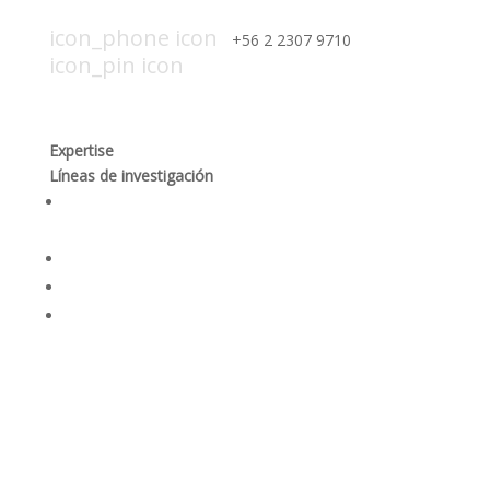
icon_mail icon
contacto@smi-chile.com
icon_phone icon
+56 2 2307 9710​
icon_pin icon
Hendaya 60, piso 14, of. 1401. Las
Condes, Santiago
Expertise
Líneas de investigación
Producción responsable y optimización de los
procesos mineros
Desempeño social y gobernanza de recursos
Rehabilitación ambiental y dinámicas ecosistémicas
Seguridad integral y salud en las personas