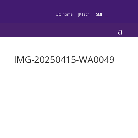
es
UQ home
JKTech
SMI
__
IMG-20250415-WA0049