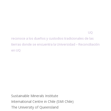
UQ
reconoce a los dueños y custodios tradicionales de las
tierras donde se encuentra la Universidad –
Reconciliación
en UQ
Sustainable Minerals Institute
International Centre in Chile (SMI Chile)
The University of Queensland