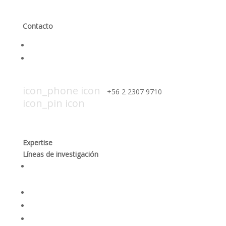
Contacto
Contáctanos
Trabaja con nosotros
icon_mail icon
contacto@smi-chile.com
icon_phone icon
+56 2 2307 9710​
icon_pin icon
Hendaya 60, piso 14, of. 1401. Las
Condes, Santiago
Expertise
Líneas de investigación
Producción responsable y optimización de los
procesos mineros
Desempeño social y gobernanza de recursos
Rehabilitación ambiental y dinámicas ecosistémicas
Seguridad integral y salud en las personas