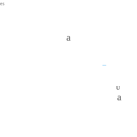
es
UQ home
JKTech
SMI
__