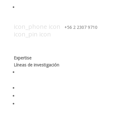
Trabaja con nosotros
icon_mail icon
contacto@smi-chile.com
icon_phone icon
+56 2 2307 9710​
icon_pin icon
Hendaya 60, piso 14, of. 1401. Las
Condes, Santiago
Expertise
Líneas de investigación
Producción responsable y optimización de los
procesos mineros
Desempeño social y gobernanza de recursos
Rehabilitación ambiental y dinámicas ecosistémicas
Seguridad integral y salud en las personas