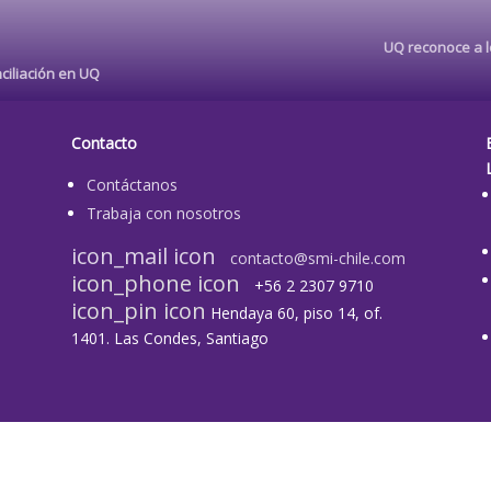
UQ reconoce a lo
ciliación en UQ
Contacto
Contáctanos
Trabaja con nosotros
icon_mail icon
contacto@smi-chile.com
icon_phone icon
+56 2 2307 9710​
icon_pin icon
Hendaya 60, piso 14, of.
1401. Las Condes, Santiago