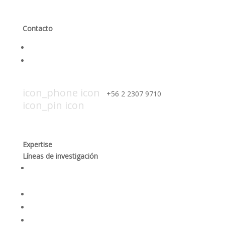
Contacto
Contáctanos
Trabaja con nosotros
icon_mail icon
contacto@smi-chile.com
icon_phone icon
+56 2 2307 9710​
icon_pin icon
Hendaya 60, piso 14, of. 1401. Las
Condes, Santiago
Expertise
Líneas de investigación
Producción responsable y optimización de los
procesos mineros
Desempeño social y gobernanza de recursos
Rehabilitación ambiental y dinámicas ecosistémicas
Seguridad integral y salud en las personas