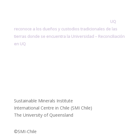
UQ
reconoce a los dueños y custodios tradicionales de las
tierras donde se encuentra la Universidad –
Reconciliación
en UQ
Sustainable Minerals Institute
International Centre in Chile (SMI Chile)
The University of Queensland
©SMI-Chile