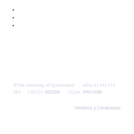
procesos mineros
Desempeño social y gobernanza de recursos
Rehabilitación ambiental y dinámicas ecosistémicas
Seguridad integral y salud en las personas
©The University of Queensland ABN: 63 942 912
684 CRICOS:
00025B
TEQSA:
PRV12080
Términos y Condiciones