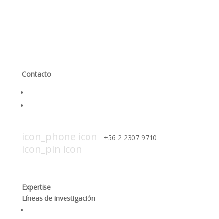
Contacto
Contáctanos
Trabaja con nosotros
icon_mail icon
contacto@smi-chile.com
icon_phone icon
+56 2 2307 9710​
icon_pin icon
Hendaya 60, piso 14, of. 1401. Las
Condes, Santiago
Expertise
Líneas de investigación
Producción responsable y optimización de los