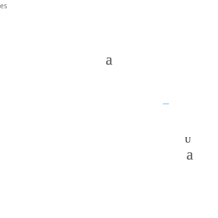
es
UQ home
JKTech
SMI
__