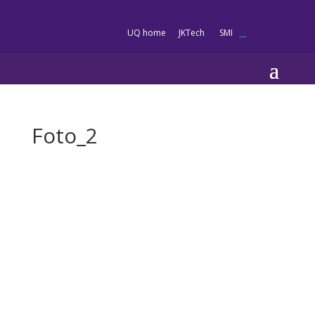
es
UQ home
JKTech
SMI
__
Foto_2