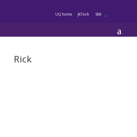
es
UQ home
JKTech
SMI
__
Rick