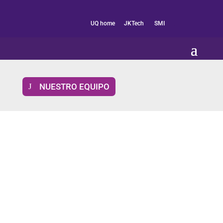
es
UQ home
JKTech
SMI
__
NUESTRO EQUIPO