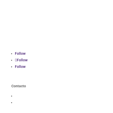
Follow
Follow
Follow
Contacto
Contáctanos
Trabaja con nosotros
icon_mail icon
contacto@smi-chile.com