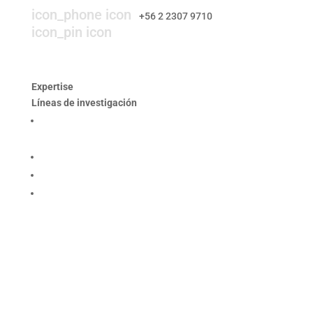
icon_phone icon
+56 2 2307 9710​
icon_pin icon
Hendaya 60, piso 14, of. 1401. Las
Condes, Santiago
Expertise
Líneas de investigación
Producción responsable y optimización de los
procesos mineros
Desempeño social y gobernanza de recursos
Rehabilitación ambiental y dinámicas ecosistémicas
Seguridad integral y salud en las personas