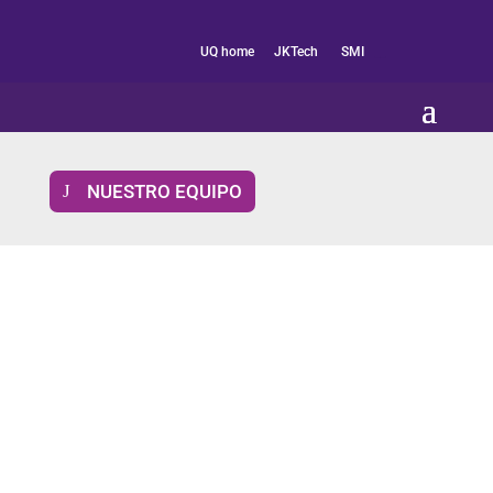
en
UQ home
JKTech
SMI
__
NUESTRO EQUIPO