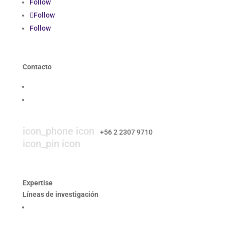
Follow
Follow
Follow
Contacto
Contáctanos
Trabaja con nosotros
icon_mail icon
contacto@smi-chile.com
icon_phone icon
+56 2 2307 9710​
icon_pin icon
Hendaya 60, piso 14, of. 1401. Las
Condes, Santiago
Expertise
Líneas de investigación
Producción responsable y optimización de los
procesos mineros