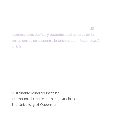
UQ
reconoce a los dueños y custodios tradicionales de las
tierras donde se encuentra la Universidad –
Reconciliación
en UQ
Sustainable Minerals Institute
International Centre in Chile (SMI Chile)
The University of Queensland