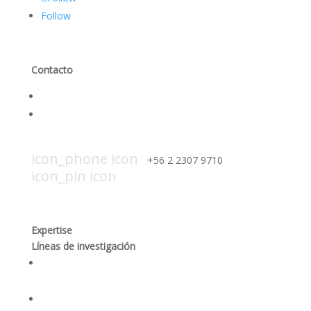
Follow
Contacto
Contáctanos
Trabaja con nosotros
icon_mail icon
contacto@smi-chile.com
icon_phone icon
+56 2 2307 9710​
icon_pin icon
Hendaya 60, piso 14, of. 1401. Las
Condes, Santiago
Expertise
Líneas de investigación
Producción responsable y optimización de los
procesos mineros
Desempeño social y gobernanza de recursos