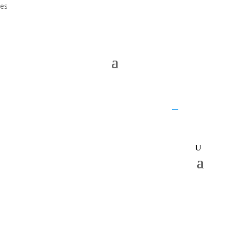
es
UQ home
JKTech
SMI
__