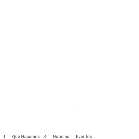
UQ home
JKTech
SMI
__
Qué Hacemos
Noticias
Eventos