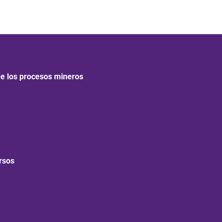
de los procesos mineros
fining your search, or use the navigation above to locate the post.
rsos