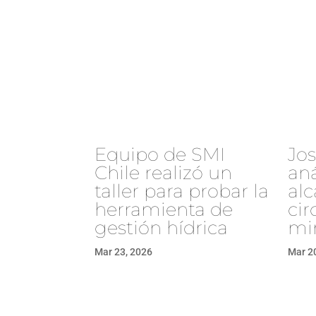
Equipo de SMI
Jo
Chile realizó un
aná
taller para probar la
alc
herramienta de
cir
gestión hídrica
mi
Mar 23, 2026
Mar 2