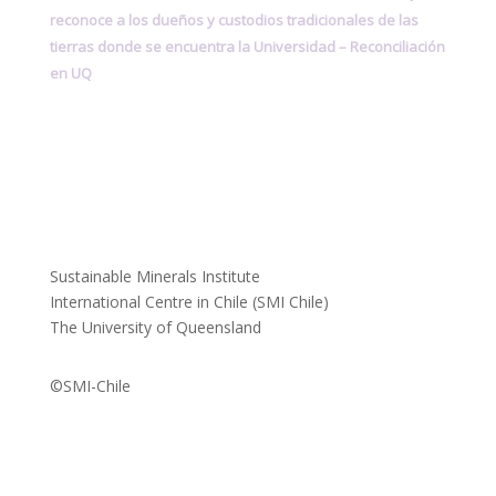
reconoce a los dueños y custodios tradicionales de las
tierras donde se encuentra la Universidad –
Reconciliación
en UQ
Sustainable Minerals Institute
International Centre in Chile (SMI Chile)
The University of Queensland
©SMI-Chile