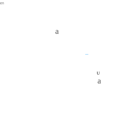
en
UQ home
JKTech
SMI
__