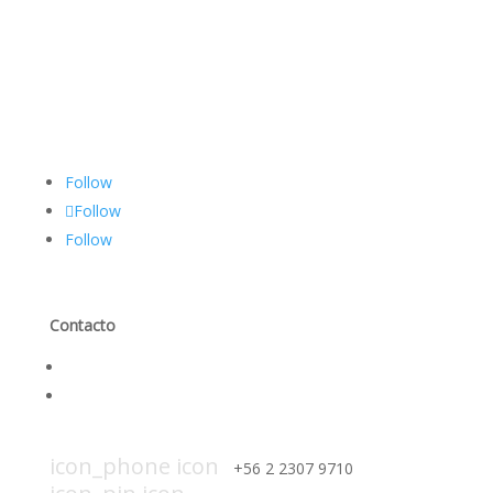
Follow
Follow
Follow
Contacto
Contáctanos
Trabaja con nosotros
icon_mail icon
contacto@smi-chile.com
icon_phone icon
+56 2 2307 9710​