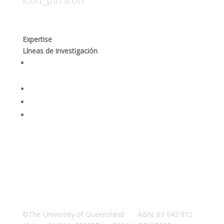
icon_pin icon
Hendaya 60, piso 14, of. 1401. Las
Condes, Santiago
Expertise
Líneas de investigación
Producción responsable y optimización de los
procesos mineros
Desempeño social y gobernanza de recursos
Rehabilitación ambiental y dinámicas ecosistémicas
Seguridad integral y salud en las personas
©The University of Queensland ABN: 63 942 912