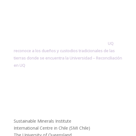
UQ
reconoce a los dueños y custodios tradicionales de las
tierras donde se encuentra la Universidad –
Reconciliación
en UQ
Sustainable Minerals Institute
International Centre in Chile (SMI Chile)
The University of Queensland