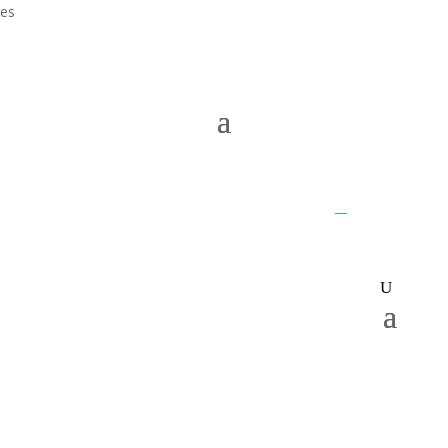
es
UQ home
JKTech
SMI
__