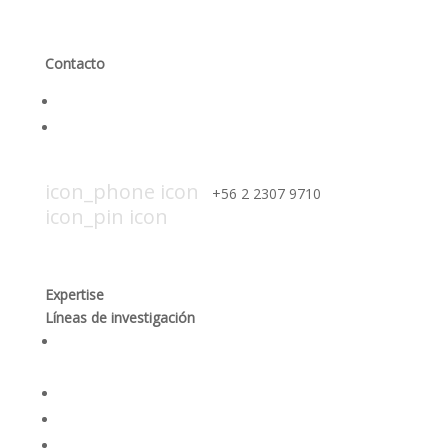
Contacto
Contáctanos
Trabaja con nosotros
icon_mail icon
contacto@smi-chile.com
icon_phone icon
+56 2 2307 9710​
icon_pin icon
Hendaya 60, piso 14, of. 1401. Las
Condes, Santiago
Expertise
Líneas de investigación
Producción responsable y optimización de los
procesos mineros
Desempeño social y gobernanza de recursos
Rehabilitación ambiental y dinámicas ecosistémicas
Seguridad integral y salud en las personas