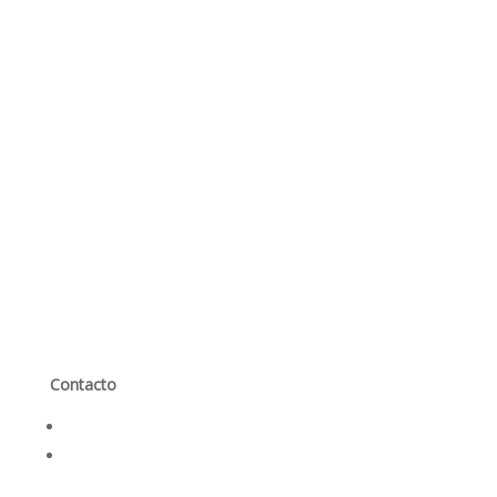
Contacto
Contáctanos
Trabaja con nosotros