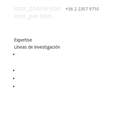
icon_mail icon
contacto@smi-chile.com
icon_phone icon
+56 2 2307 9710​
icon_pin icon
Hendaya 60, piso 14, of. 1401. Las
Condes, Santiago
Expertise
Líneas de investigación
Producción responsable y optimización de los
procesos mineros
Desempeño social y gobernanza de recursos
Rehabilitación ambiental y dinámicas ecosistémicas
Seguridad integral y salud en las personas