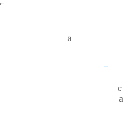
es
UQ home
JKTech
SMI
__