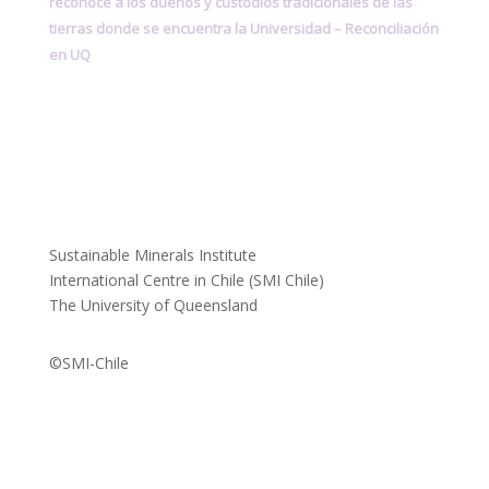
reconoce a los dueños y custodios tradicionales de las
tierras donde se encuentra la Universidad –
Reconciliación
en UQ
Sustainable Minerals Institute
International Centre in Chile (SMI Chile)
The University of Queensland
©SMI-Chile