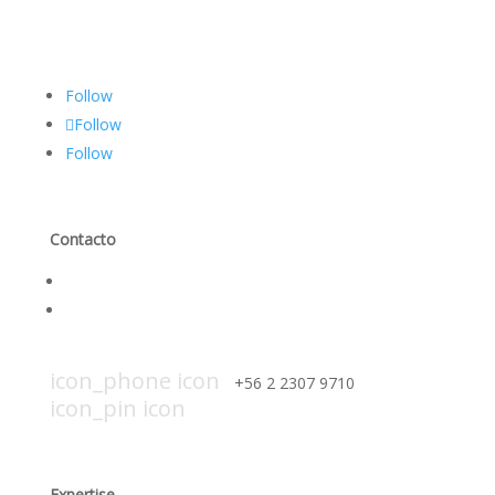
Follow
Follow
Follow
Contacto
Contáctanos
Trabaja con nosotros
icon_mail icon
contacto@smi-chile.com
icon_phone icon
+56 2 2307 9710​
icon_pin icon
Hendaya 60, piso 14, of. 1401. Las
Condes, Santiago
Expertise