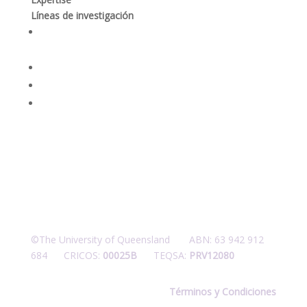
Líneas de investigación
Producción responsable y optimización de los
procesos mineros
Desempeño social y gobernanza de recursos
Rehabilitación ambiental y dinámicas ecosistémicas
Seguridad integral y salud en las personas
©The University of Queensland ABN: 63 942 912
684 CRICOS:
00025B
TEQSA:
PRV12080
Términos y Condiciones