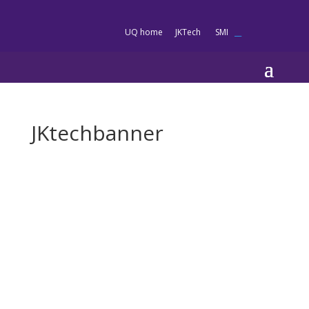
es
UQ home
JKTech
SMI
__
JKtechbanner