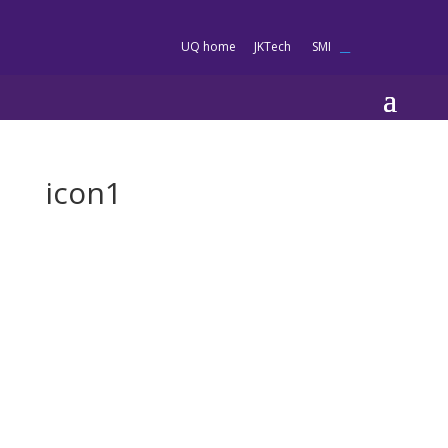
es
UQ home
JKTech
SMI
__
icon1