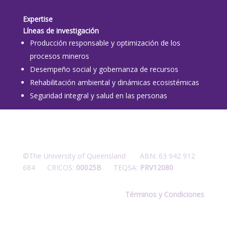
Expertise
Líneas de investigación
Producción responsable y optimización de los
procesos mineros
Desempeño social y gobernanza de recursos
Rehabilitación ambiental y dinámicas ecosistémicas
Seguridad integral y salud en las personas
©The University of Queensland ABN: 63 942 912
684 CRICOS:
00025B
TEQSA:
PRV12080
Términos y Condiciones