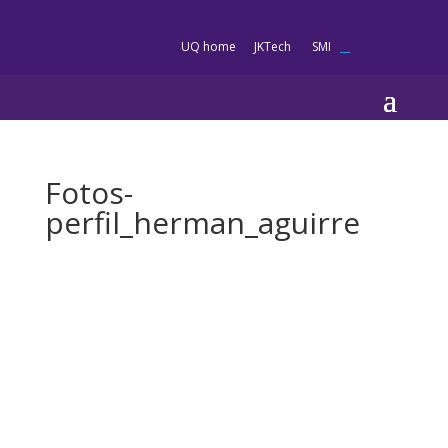
es
UQ home
JKTech
SMI
__
Fotos-
perfil_herman_aguirre