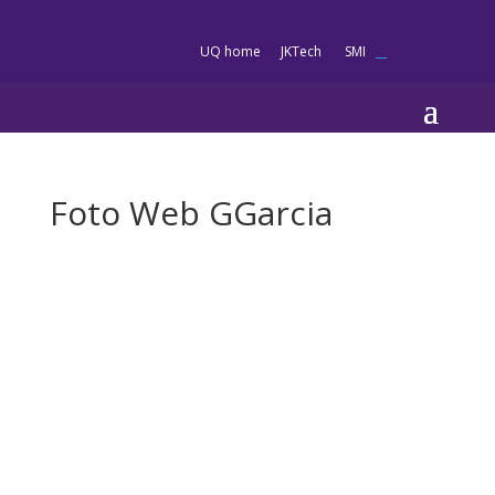
es
UQ home
JKTech
SMI
__
Foto Web GGarcia