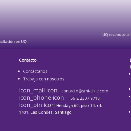
UQ reconoce a lo
ciliación en UQ
Contacto
Contáctanos
Trabaja con nosotros
icon_mail icon
contacto@smi-chile.com
icon_phone icon
+56 2 2307 9710​
icon_pin icon
Hendaya 60, piso 14, of.
1401. Las Condes, Santiago