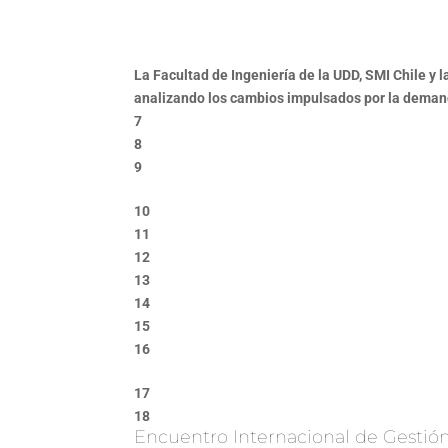
La Facultad de Ingeniería de la UDD, SMI Chile y
analizando los cambios impulsados por la demanda 
7
8
9
10
11
12
13
14
15
16
17
18
Encuentro Internacional de Gestión 