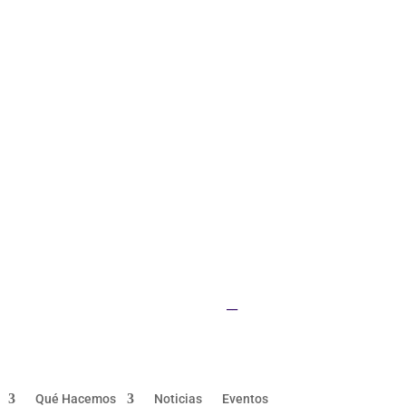
UQ home
JKTech
SMI
__
Qué Hacemos
Noticias
Eventos