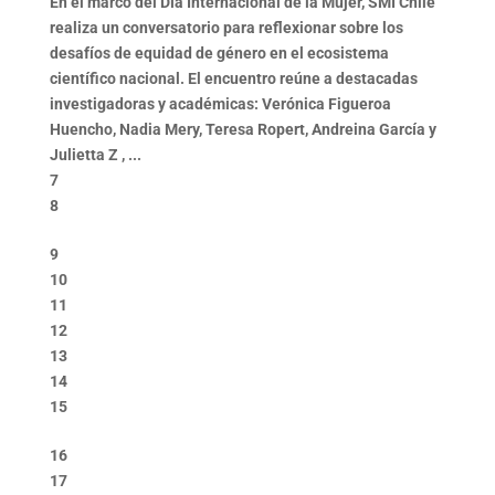
En el marco del Día Internacional de la Mujer, SMI Chile
realiza un conversatorio para reflexionar sobre los
desafíos de equidad de género en el ecosistema
científico nacional. El encuentro reúne a destacadas
investigadoras y académicas: Verónica Figueroa
Huencho, Nadia Mery, Teresa Ropert, Andreina García y
Julietta Z , ...
7
8
9
10
11
12
13
14
15
16
17