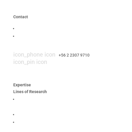
Contact
Contact us
Work with us
icon_mail icon
contacto@smi-chile.com
icon_phone icon
+56 2 2307 9710​
icon_pin icon
Hendaya 60, piso 14, of. 1401. Las
Condes, Santiago
Expertise
Lines of Research
Responsible Production and Mine Process
Optimisation
Social Performance and Resource Governance
Environmental Rehabilitation and Ecosystem
Dynamics