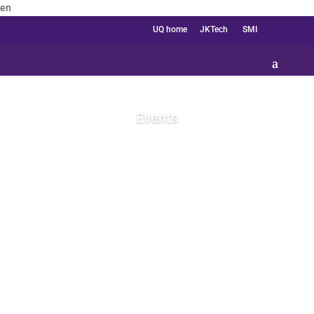
en
UQ home
JKTech
SMI
Events