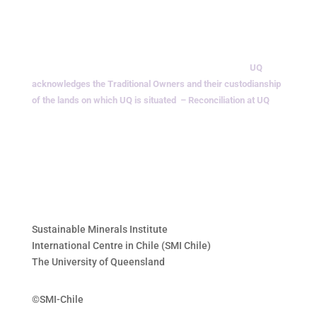
UQ
acknowledges the Traditional Owners and their custodianship
of the lands on which UQ is situated
– Reconciliation at UQ
Sustainable Minerals Institute
International Centre in Chile (SMI Chile)
The University of Queensland
©SMI-Chile