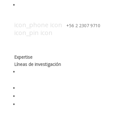
Trabaja con nosotros
icon_mail icon
contacto@smi-chile.com
icon_phone icon
+56 2 2307 9710​
icon_pin icon
Hendaya 60, piso 14, of. 1401. Las
Condes, Santiago
Expertise
Líneas de investigación
Producción responsable y optimización de los
procesos mineros
Desempeño social y gobernanza de recursos
Rehabilitación ambiental y dinámicas ecosistémicas
Seguridad integral y salud en las personas