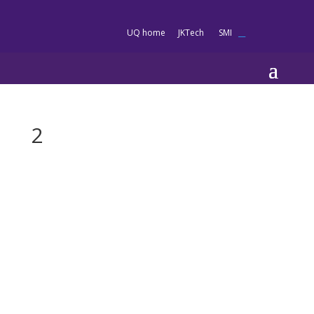
es
UQ home
JKTech
SMI
__
2