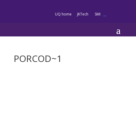
es
UQ home
JKTech
SMI
__
PORCOD~1