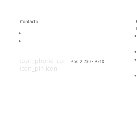
Contacto
Contáctanos
Trabaja con nosotros
icon_mail icon
contacto@smi-chile.com
icon_phone icon
+56 2 2307 9710​
icon_pin icon
Hendaya 60, piso 14, of.
1401. Las Condes, Santiago