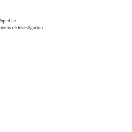
Expertise
Líneas de investigación
Producción responsable y optimización de los
procesos mineros
Desempeño social y gobernanza de recursos
Rehabilitación ambiental y dinámicas
ecosistémicas
Seguridad integral y salud en las personas