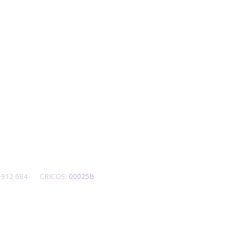
42 912 684 CRICOS:
00025B