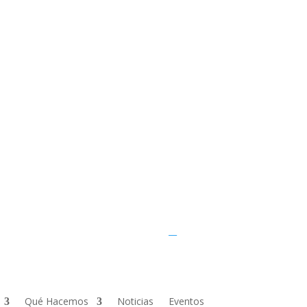
UQ home
JKTech
SMI
__
Qué Hacemos
Noticias
Eventos