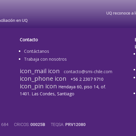
UQ reconoce a lo
ciliación en UQ
Contacto
Contáctanos
Trabaja con nosotros
icon_mail icon
contacto@smi-chile.com
icon_phone icon
+56 2 2307 9710​
icon_pin icon
Hendaya 60, piso 14, of.
1401. Las Condes, Santiago
12 684 CRICOS:
00025B
TEQSA:
PRV12080