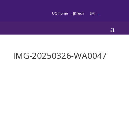
es
UQ home
JKTech
SMI
__
IMG-20250326-WA0047