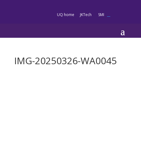
es
UQ home
JKTech
SMI
__
IMG-20250326-WA0045