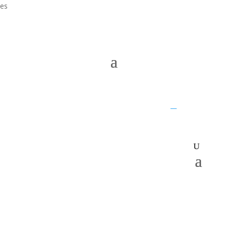
es
UQ home
JKTech
SMI
__