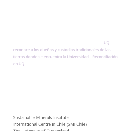
UQ
reconoce a los dueños y custodios tradicionales de las
tierras donde se encuentra la Universidad –
Reconciliación
en UQ
Sustainable Minerals Institute
International Centre in Chile (SMI Chile)
The University of Queensland