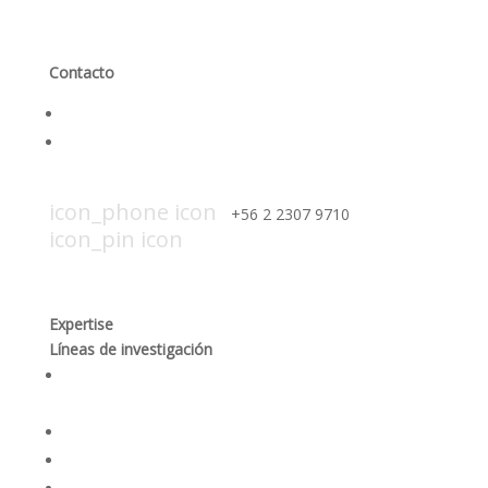
Contacto
Contáctanos
Trabaja con nosotros
icon_mail icon
contacto@smi-chile.com
icon_phone icon
+56 2 2307 9710​
icon_pin icon
Hendaya 60, piso 14, of. 1401. Las
Condes, Santiago
Expertise
Líneas de investigación
Producción responsable y optimización de los
procesos mineros
Desempeño social y gobernanza de recursos
Rehabilitación ambiental y dinámicas ecosistémicas