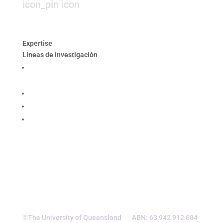
icon_pin icon
Hendaya 60, piso 14, of. 1401. Las
Condes, Santiago
Expertise
Líneas de investigación
Producción responsable y optimización de los
procesos mineros
Desempeño social y gobernanza de recursos
Rehabilitación ambiental y dinámicas ecosistémicas
Seguridad integral y salud en las personas
©The University of Queensland ABN: 63 942 912 684