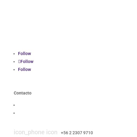
Follow
Follow
Follow
Contacto
Contáctanos
Trabaja con nosotros
icon_mail icon
contacto@smi-chile.com
icon_phone icon
+56 2 2307 9710​