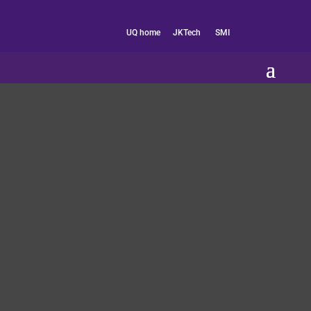
es
UQ home
JKTech
SMI
__